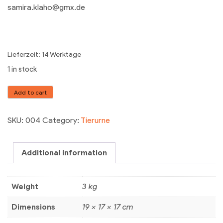
samira.klaho@gmx.de
Lieferzeit: 14 Werktage
1 in stock
Tierurne
Add to cart
Modell
"Sternschnuppe"
SKU:
004
Category:
Tierurne
quantity
Additional information
Weight
3 kg
Dimensions
19 × 17 × 17 cm