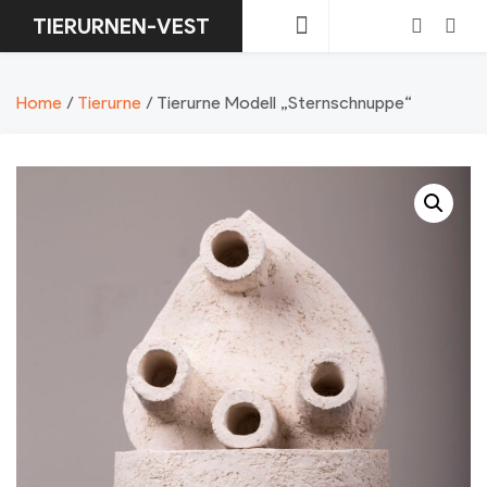
Skip
TIERURNEN-VEST
to
content
Login
Search
Home
/
Tierurne
/ Tierurne Modell „Sternschnuppe“