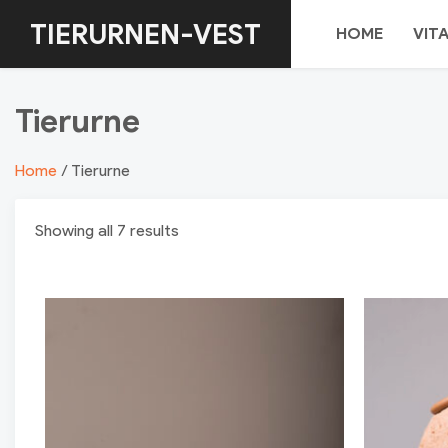
Skip
TIERURNEN-VEST
HOME
VIT
to
content
Tierurne
Home
/ Tierurne
Showing all 7 results