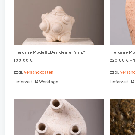
Tierurne Modell „Der kleine Prinz“
Tierurne Mo
100,00
€
220,00
€
–
zzgl.
Versandkosten
zzgl.
Versan
Lieferzeit: 14 Werktage
Lieferzeit: 1