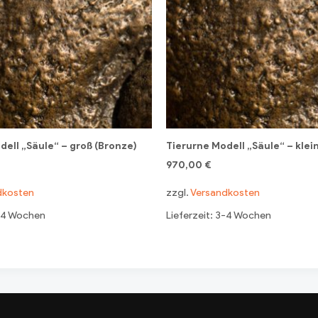
dell „Säule“ – groß (Bronze)
Tierurne Modell „Säule“ – klei
970,00
€
dkosten
zzgl.
Versandkosten
3-4 Wochen
Lieferzeit: 3-4 Wochen