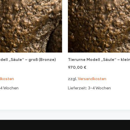
dell „Säule“ – groß (Bronze)
Tierurne Modell „Säule“ – klei
970,00
€
dkosten
zzgl.
Versandkosten
3-4 Wochen
Lieferzeit: 3-4 Wochen