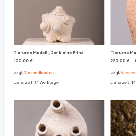
Tierurne Modell „Der kleine Prinz“
Tierurne Mo
100,00
€
220,00
€
–
zzgl.
Versandkosten
zzgl.
Versan
Lieferzeit: 14 Werktage
Lieferzeit: 1