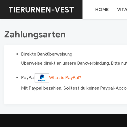
Skip
TIERURNEN-VEST
HOME
VIT
to
content
Zahlungsarten
Direkte Banküberweisung
Überweise direkt an unsere Bankverbindung. Bitte n
PayPal
What is PayPal?
Mit Paypal bezahlen. Solltest du keinen Paypal-Acco