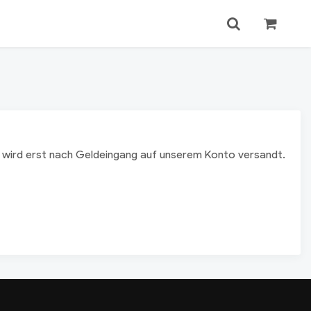
Login
Search
g wird erst nach Geldeingang auf unserem Konto versandt.